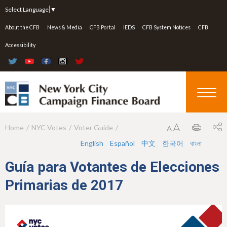
Jump to navigation
Select Language
▼
About the CFB
News & Media
CFB Portal
IEDS
CFB System Notices
CFB
Accessibility
Home
NYC Votes
Voter Guide
Y
English
Español
中文
한국어
বাংলা
o
u
Guía para Votantes de Elecciones
a
Primarias de 2017
r
e