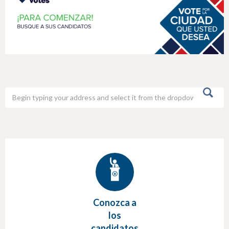
h
e
r
e
Conozca a
los
candidatos