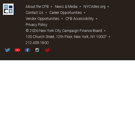
About the CFB
News & Media
NYCVotes.org
Contact Us
Career Opportunities
Vendor Opportunities
CFB Accessibility
Privacy Policy
© 2026 New York City Campaign Finance Board
100 Church Street, 12th Floor, New York, NY 10007
212.409.1800