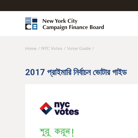
Home
NYC Votes
Voter Guide
Y
o
u
2017 প্রাইমারি নির্বাচন ভোটার গাইড
a
r
e
h
e
r