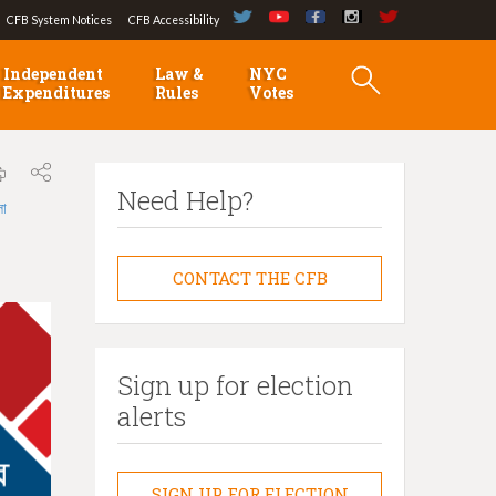
CFB System Notices
CFB Accessibility
Independent
Law &
NYC
Expenditures
Rules
Votes
Need Help?
লা
CONTACT THE CFB
Sign up for election
alerts
SIGN UP FOR ELECTION