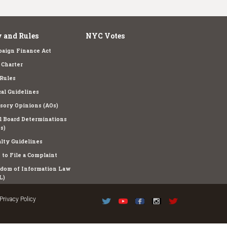
 and Rules
NYC Votes
aign Finance Act
Charter
Rules
cal Guidelines
sory Opinions (AOs)
l Board Determinations
s)
lty Guidelines
to File a Complaint
dom of Information Law
L)
Privacy Policy