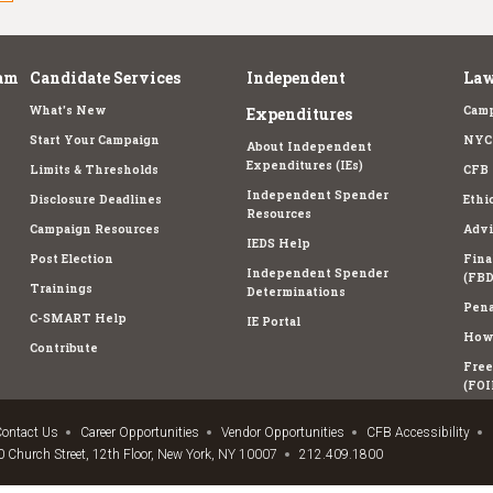
am
Candidate Services
Independent
Law
What's New
Camp
Expenditures
Start Your Campaign
NYC 
About Independent
Expenditures (IEs)
Limits & Thresholds
CFB 
Independent Spender
Disclosure Deadlines
Ethi
Resources
Campaign Resources
Advi
IEDS Help
Post Election
Fina
Independent Spender
(FBD
Trainings
Determinations
Pena
C-SMART Help
IE Portal
How 
Contribute
Free
(FOI
ontact Us
Career Opportunities
Vendor Opportunities
CFB Accessibility
 Church Street, 12th Floor, New York, NY 10007
212.409.1800