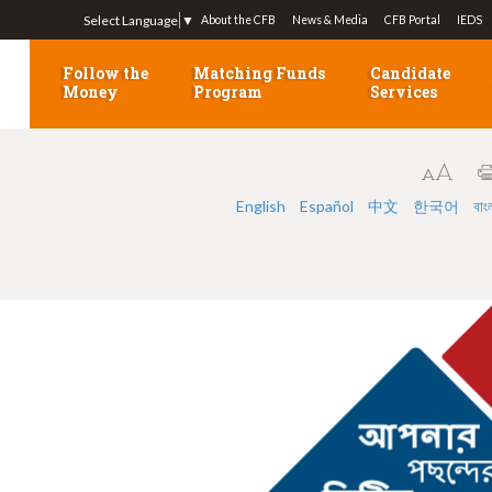
Jump to navigation
Select Language
▼
About the CFB
News & Media
CFB Portal
IEDS
Follow the
Matching Funds
Candidate
Money
Program
Services
English
Español
中文
한국어
বাং