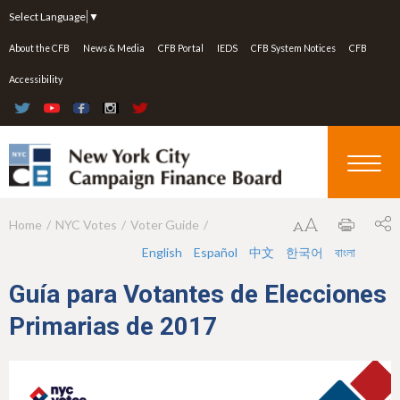
Jump to navigation
Select Language
▼
About the CFB
News & Media
CFB Portal
IEDS
CFB System Notices
CFB
Accessibility
Home
NYC Votes
Voter Guide
Y
English
Español
中文
한국어
বাংলা
o
u
Guía para Votantes de Elecciones
a
Primarias de 2017
r
e