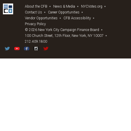
About the CFB
News & Media
NYCVotes.org
Contact Us
Career Opportunities
Vendor Opportunities
CFB Accessibility
Privacy Policy
© 2026 New York City Campaign Finance Board
100 Church Street, 12th Floor, New York, NY 10007
212.409.1800