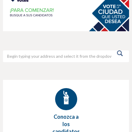
h
e
r
e
Conozca a
los
candidatos