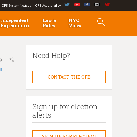
CFB System Notices
CFB Accessibility
Independent
Law &
NYC
Expenditures
Rules
Votes
Need Help?
লা
CONTACT THE CFB
Sign up for election
alerts
SIGN UP FOR ELECTION