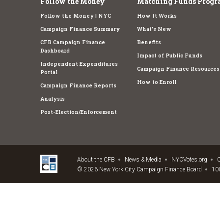
Follow the Money
Matching Funds Progr
Follow the Money | NYC
How It Works
Campaign Finance Summary
What's New
CFB Campaign Finance
Benefits
Dashboard
Impact of Public Funds
Independent Expenditures
Campaign Finance Resources
Portal
How to Enroll
Campaign Finance Reports
Analysis
Post-Election/Enforcement
About the CFB
News & Media
NYCVotes.org
C
© 2026 New York City Campaign Finance Board
100