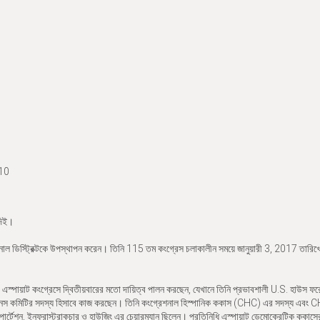
010
দিই।
রেশনাল ডিস্ট্রিক্টকে উপস্থাপন করেন। তিনি 115 তম কংগ্রেস চলাকালীন সময়ে জানুয়ারী 3, 2017 তারি
 এস্পায়াট কংগ্রেসে দ্বিতীয়বারের মতো দায়িত্ব পালন করছেন, যেখানে তিনি প্রভাবশালী U.S. হাউস ফ
িজনেস কমিটির সদস্য হিসাবে কাজ করছেন। তিনি কংগ্রেশনাল হিস্পানিক ককাস (CHC) এর সদস্য এবং 
োর্টেশন, ইনফ্রাস্ট্রাকচার ও হাউজিং এর চেয়ারম্যান ছিলেন। প্রতিনিধি এস্পায়াট ডেমোক্রেটিক ককাসে