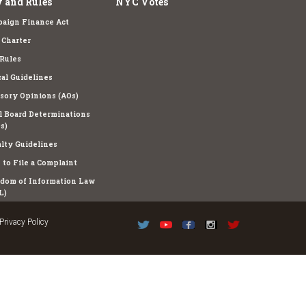
 and Rules
NYC Votes
aign Finance Act
Charter
Rules
cal Guidelines
sory Opinions (AOs)
l Board Determinations
s)
lty Guidelines
to File a Complaint
dom of Information Law
L)
Privacy Policy