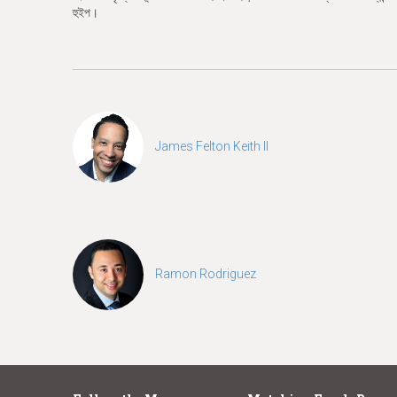
হুইপ।
James Felton Keith II
Ramon Rodriguez