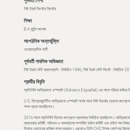
পূর্ববর্তী পেশা
নিউ ইয়র্ক সিনেটর সিনেটর
শিক্ষা
B.A কুইন্স কলেজ
সাংগঠনিক অন্তর্ভূক্তি
ডেমোক্রেটিক পার্টি
পূর্ববর্তী পাবলিক অভিজ্ঞতা
নিউ ইয়র্ক স্টেট অ্যাসেম্বলি - নির্বাচিত 1996, নিউ ইয়র্ক স্টেট সিনেট - নির্বাচিত 2
প্রার্থীর বিবৃতি
প্রতিনিধি আদ্রিয়ানো এস্পায়াট (Adriano Espaillat) এর সাথে পরিচয় করিয়ে 
U.S. রিপ্রেজেন্টেটিভ আদ্রিয়ানো এস্পায়াট গর্বের সাথে নিউ ইয়র্কের তেরতম কংগ্
শপথ গ্রহন করেছিলেন।
2016 সালে প্রতিনিধি হিসেবে কংগ্রেসে প্রথমবার নির্বাচিত হয়েছিলেন। আদ্রিয়ানো
অ্যাফেয়ার কমিটি, পরিবহন ও অবকাঠামো সম্পর্কিত হাউস কমিটি এবং হাউস স্মল ব
হিসাবে নেতৃত্বের ভূমিকা পালন করছেন। এছাড়াও তিনি CHC টাস্ক ফোর্স ফর ট্রান্সপ