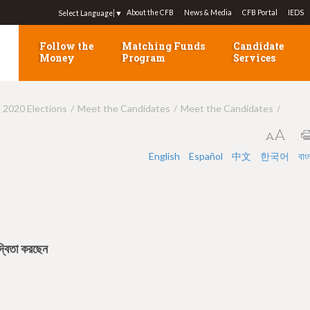
Jump to navigation
About the CFB
News & Media
CFB Portal
IEDS
Select Language
▼
Follow the
Matching Funds
Candidate
Money
Program
Services
e 2020 Elections
Meet the Candidates
Meet the Candidates
English
Español
中文
한국어
বাং
ন্দ্বিতা করছেন