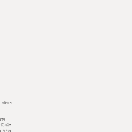
খে আফিসে
রেইন
CHC হুইপ
র সিনিয়র