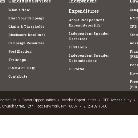
am
Candidate Services
Independent
Law
What's New
Camp
Expenditures
Start Your Campaign
NYC 
About Independent
Expenditures (IEs)
Limits & Thresholds
CFB 
Independent Spender
Disclosure Deadlines
Ethi
Resources
Campaign Resources
Advi
IEDS Help
Post Election
Fina
Independent Spender
(FBD
Trainings
Determinations
Pena
C-SMART Help
IE Portal
How 
Contribute
Free
(FOI
ontact Us
Career Opportunities
Vendor Opportunities
CFB Accessibility
 Church Street, 12th Floor, New York, NY 10007
212.409.1800