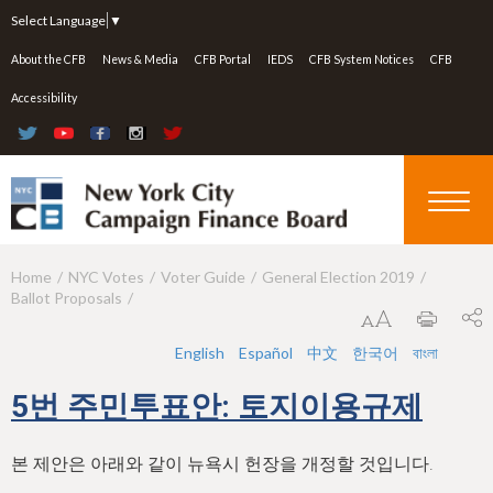
Jump to navigation
Select Language
▼
About the CFB
News & Media
CFB Portal
IEDS
CFB System Notices
CFB
Accessibility
Home
NYC Votes
Voter Guide
General Election 2019
Y
Ballot Proposals
o
u
English
Español
中文
한국어
বাংলা
a
5번 주민투표안: 토지이용규제
r
e
본 제안은 아래와 같이 뉴욕시 헌장을 개정할 것입니다.