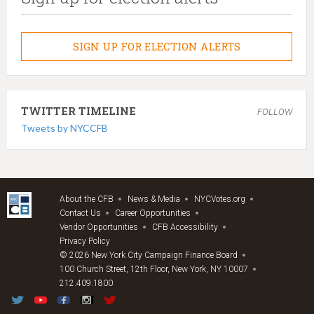
SIGN UP FOR ELECTION ALERTS
TWITTER TIMELINE
FOLLOW
Tweets by NYCCFB
About the CFB
News & Media
NYCVotes.org
Contact Us
Career Opportunities
Vendor Opportunities
CFB Accessibility
Privacy Policy
© 2026 New York City Campaign Finance Board
100 Church Street, 12th Floor, New York, NY 10007
212.409.1800