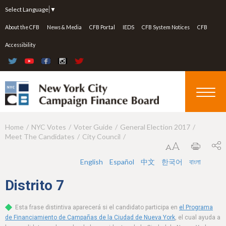
Jump to navigation
Select Language
▼
About the CFB
News & Media
CFB Portal
IEDS
CFB System Notices
CFB
Accessibility
Home
NYC Votes
Voter Guide
General Election 2017
Y
Meet The Candidates
City Council
o
u
English
Español
中文
한국어
বাংলা
a
Distrito
7
r
Esta frase distintiva aparecerá si el candidato participa en
el Programa
e
de Financiamiento de Campañas de la Ciudad de Nueva York
, el cual ayuda a