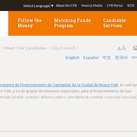
Jump to navigation
Select Language
▼
About the CFB
News & Media
CFB Portal
IEDS
Follow the
Matching Funds
Candidate
Money
Program
Services
7
Meet The Candidates
City Council
English
Español
中文
한국어
বাং
Programa de Financiamiento de Campañas de la Ciudad de Nueva York
, el cual a
a York, y no de grupos de intereses especiales, para el financiamiento de sus
cipal (alcalde, contralor, defensor público, presidente de condado o concejal municipal