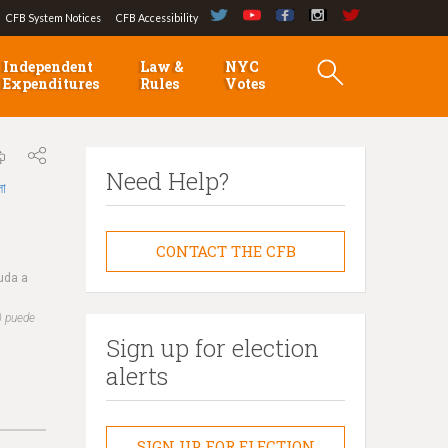
CFB System Notices
CFB Accessibility
Independent
Law &
NYC
Expenditures
Rules
Votes
Need Help?
লা
CONTACT THE CFB
yuda a
) puede
Sign up for election
alerts
SIGN UP FOR ELECTION