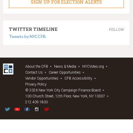
SIGN UP FOR ELECTION ALERTS
TWITTER TIMELINE
FOLLOW
Tweets by NYCCFB
About the CFB
News & Media
NYCVotes.org
Contact Us
Career Opportunities
Vendor Opportunities
CFB Accessibility
Privacy Policy
© 2026 New York City Campaign Finance Board
100 Church Street, 12th Floor, New York, NY 10007
212.409.1800