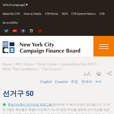
Jump to navigation
Select Language
▼
About the CFB
News & Media
CFB Portal
IEDS
CFB System Notices
CFB
Accessibility
Home
NYC Votes
Voter Guide
General Election 2017
Y
Meet The Candidates
City Council
o
u
English
Español
中文
한국어
বাংলা
a
선거구
50
r
후보가뉴욕시 선거자금 프로그램
,참여하면 이 배지 모양이 표시됩니다. 이 프
e
로그램은 후보들이 특별이익단체가 아니라 일반 주민을 상대로 선거자금을 모금