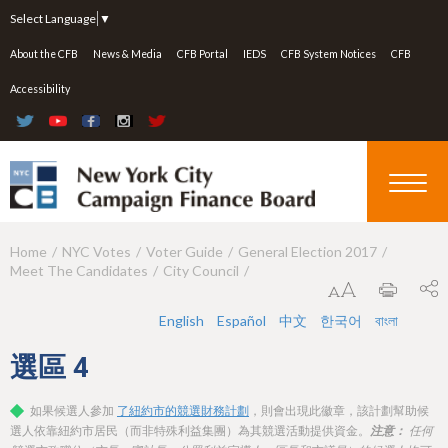
Jump to navigation
Select Language
▼
About the CFB
News & Media
CFB Portal
IEDS
CFB System Notices
CFB
Accessibility
Home
NYC Votes
Voter Guide
General Election 2017
Y
Meet The Candidates
City Council
o
u
English
Español
中文
한국어
বাংলা
a
選區
4
r
如果候選人參加
了紐約市的競選財務計劃
，則會出現此徽章，該計劃幫助候
e
選人依靠紐約市居民（而非特殊利益集團）為其競選活動提供資金。
注意：
任何