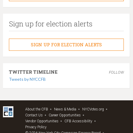
Sign up for election alerts
SIGN UP FOR ELECTION ALERTS
TWITTER TIMELINE
FOLLOW
Tweets by NYCCFB
About the CFB
News & Media
NYCVotes.org
Contact Us
Career Opportunities
Vendor Opportunities
CFB Accessibility
Privacy Policy
© 2026 New York City Campaign Finance Board