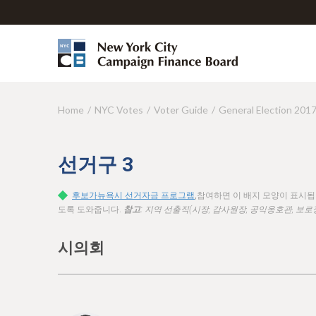
Home
NYC Votes
Voter Guide
General Election 201
Y
o
u
선거구
3
a
후보가뉴욕시 선거자금 프로그램
,참여하면 이 배지 모양이 표시
r
도록 도와줍니다.
참고:
지역 선출직(시장, 감사원장, 공익옹호관, 보로
e
시의회
h
e
r