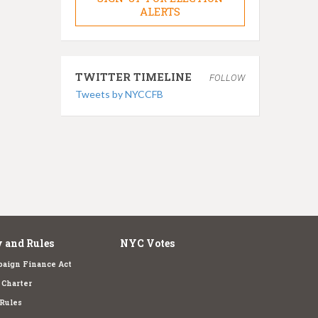
ALERTS
TWITTER TIMELINE
FOLLOW
Tweets by NYCCFB
 and Rules
NYC Votes
aign Finance Act
Charter
Rules