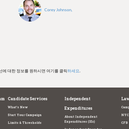
Corey Johnson,
경선에 대한 정보를 원하시면 여기를 클릭
하세요
.
am
Candidate Services
Independent
Law
What's New
Camp
Expenditures
Start Your Campaign
NYC 
About Independent
Expenditures (IEs)
Limits & Thresholds
CFB 