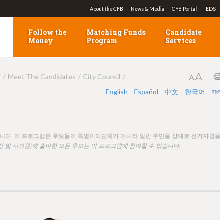
Jump to navigation
About the CFB
News & Media
CFB Portal
IEDS
Follow the
Matching Funds
Candidate
Money
Program
Services
7
Meet The Candidates
City Council
English
Español
中文
한국어
বাং
됩니다. 이 프로그램은 후보들이 특별이익단체가 아니라 일반 주민을 상대로 선거자금
장 및 시의원)에 출마한 모든 후보는 이 프로그램에 참여할 수 있습니다.