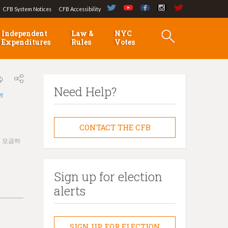
CFB System Notices
CFB Accessibility
Independent
Law &
NYC
Expenditures
Rules
Votes
Need Help?
লা
CONTACT THE CFB
을 모금하
Sign up for election
alerts
SIGN UP FOR ELECTION