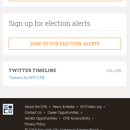
Sign up for election alerts
SIGN UP FOR ELECTION ALERTS
TWITTER TIMELINE
FOLLOW
Tweets by NYCCFB
About the CFB
News & Media
NYCVotes.org
Contact Us
Career Opportunities
Vendor Opportunities
CFB Accessibility
Privacy Policy
© 2026 New York City Campaign Finance Board