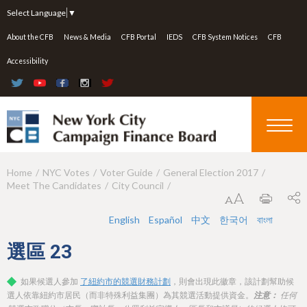
Jump to navigation
Select Language
▼
About the CFB
News & Media
CFB Portal
IEDS
CFB System Notices
CFB
Accessibility
Home
NYC Votes
Voter Guide
General Election 2017
Y
Meet The Candidates
City Council
o
u
English
Español
中文
한국어
বাংলা
a
選區
23
r
如果候選人參加
了紐約市的競選財務計劃
，則會出現此徽章，該計劃幫助候
e
選人依靠紐約市居民（而非特殊利益集團）為其競選活動提供資金。
注意：
任何