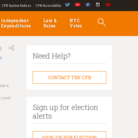
CFB System Notices
CFB Accessibility
Independent
Law &
NYC
Expenditures
Rules
Votes
Need Help?
লা
CONTACT THE CFB
yuda a
) puede
Sign up for election
alerts
SIGN UP FOR ELECTION