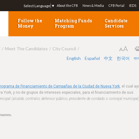
Jump to navigation
Select Language
▼
About the CFB
News & Media
CFB Portal
IEDS
Follow the
Matching Funds
Candidate
Money
Program
Services
7
Meet The Candidates
City Council
English
Español
中文
한국어
বাং
Programa de Financiamiento de Campañas de la Ciudad de Nueva York
, el cual a
a York, y no de grupos de intereses especiales, para el financiamiento de sus
cipal (alcalde, contralor, defensor público, presidente de condado o concejal municipal
otantes.