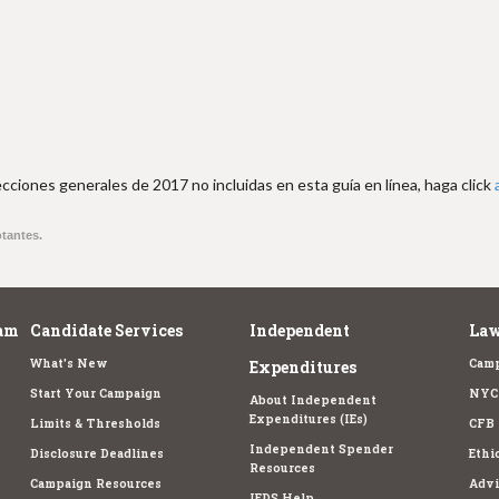
cciones generales de 2017 no incluidas en esta guía en línea, haga click
otantes.
am
Candidate Services
Independent
Law
What's New
Camp
Expenditures
Start Your Campaign
NYC 
About Independent
Expenditures (IEs)
Limits & Thresholds
CFB 
Independent Spender
Disclosure Deadlines
Ethi
Resources
Campaign Resources
Advi
IEDS Help