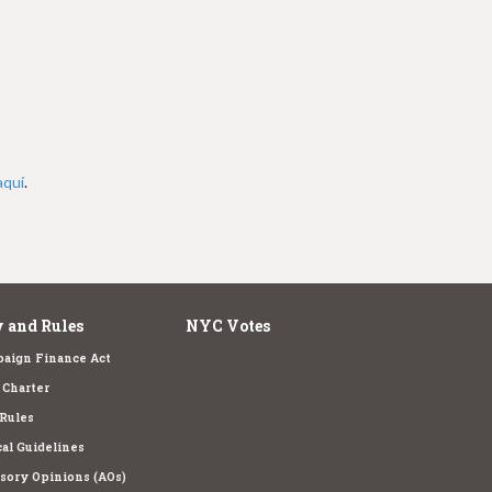
aquí
.
 and Rules
NYC Votes
aign Finance Act
Charter
Rules
cal Guidelines
sory Opinions (AOs)