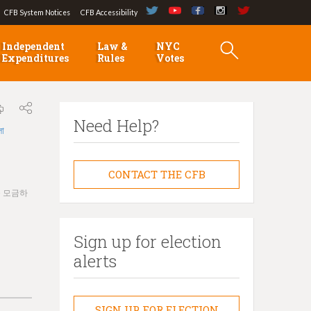
CFB System Notices
CFB Accessibility
Independent
Law &
NYC
Expenditures
Rules
Votes
Need Help?
লা
CONTACT THE CFB
을 모금하
Sign up for election
alerts
SIGN UP FOR ELECTION