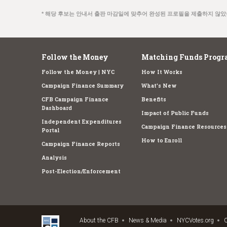
* 해당 후보는 안내서 출판 마감일에 맞추어 완성된 프로필을 제출하지 않았
Follow the Money
Matching Funds Progr
Follow the Money | NYC
How It Works
Campaign Finance Summary
What's New
CFB Campaign Finance
Benefits
Dashboard
Impact of Public Funds
Independent Expenditures
Campaign Finance Resources
Portal
How to Enroll
Campaign Finance Reports
Analysis
Post-Election/Enforcement
About the CFB
News & Media
NYCVotes.org
C