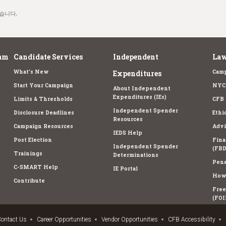
습니다.
am
Candidate Services
Independent
Law
What's New
Camp
Expenditures
Start Your Campaign
NYC 
About Independent
Expenditures (IEs)
Limits & Thresholds
CFB 
Independent Spender
Disclosure Deadlines
Ethi
Resources
Campaign Resources
Advi
IEDS Help
Post Election
Fina
Independent Spender
(FBD
Trainings
Determinations
Pena
C-SMART Help
IE Portal
How 
Contribute
Free
(FOI
ontact Us
Career Opportunities
Vendor Opportunities
CFB Accessibility