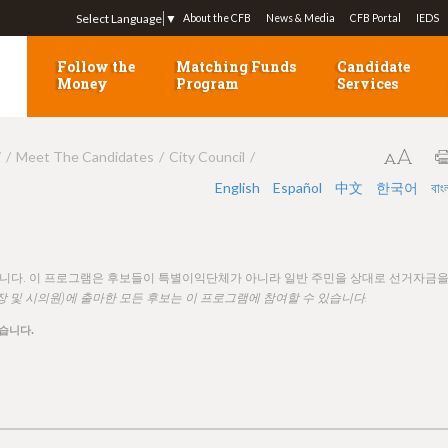
Jump to navigation
Select Language
▼
About the CFB
News & Media
CFB Portal
IEDS
Follow the
Matching Funds
Candidate
Money
Program
Services
7
Meet The Candidates
City Council
English
Español
中文
한국어
বাং
됩니다. 이 프로그램은 후보들이 특별이익단체가 아니라 일반 주민을 상대로 선거자금
장 및 시의원)에 출마한 모든 후보는 이 프로그램에 참여할 수 있습니다.
습니다.