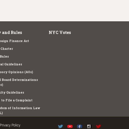
 and Rules
NYC Votes
aign Finance Act
Charter
Rules
cal Guidelines
sory Opinions (AOs)
l Board Determinations
s)
lty Guidelines
to File a Complaint
dom of Information Law
L)
Privacy Policy