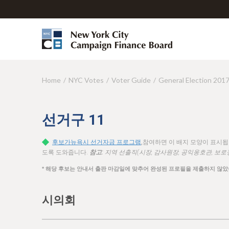
Home
NYC Votes
Voter Guide
General Election 201
Y
o
u
선거구
11
a
후보가뉴욕시 선거자금 프로그램
,참여하면 이 배지 모양이 표시
r
도록 도와줍니다.
참고:
지역 선출직(시장, 감사원장, 공익옹호관, 보로
e
* 해당 후보는 안내서 출판 마감일에 맞추어 완성된 프로필을 제출하지 않았
h
시의회
e
r