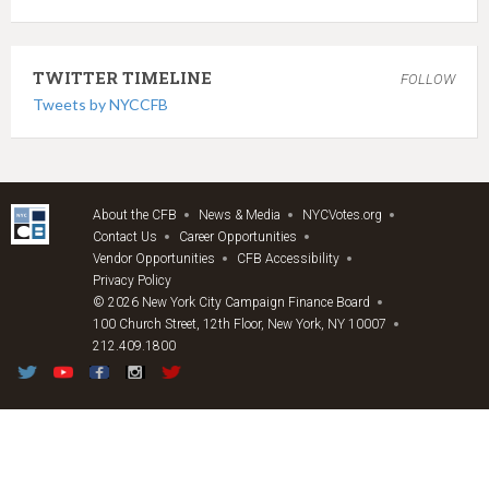
TWITTER TIMELINE
FOLLOW
Tweets by NYCCFB
About the CFB
News & Media
NYCVotes.org
Contact Us
Career Opportunities
Vendor Opportunities
CFB Accessibility
Privacy Policy
© 2026 New York City Campaign Finance Board
100 Church Street, 12th Floor, New York, NY 10007
212.409.1800