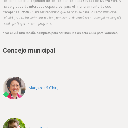
h
los candidatos a depender de los residentes de la Ciudad de Nueva York, y
no de grupos de intereses especiales, para el financiamiento de sus
e
campañas.
Note:
Cualquier candidato que se postule para un cargo municipal
(alcalde, contralor, defensor público, presidente de condado o concejal municipal)
r
puede participar en este programa.
e
* No envió una reseña completa para ser incluida en esta Guía para Votantes.
Concejo municipal
Margaret S Chin,