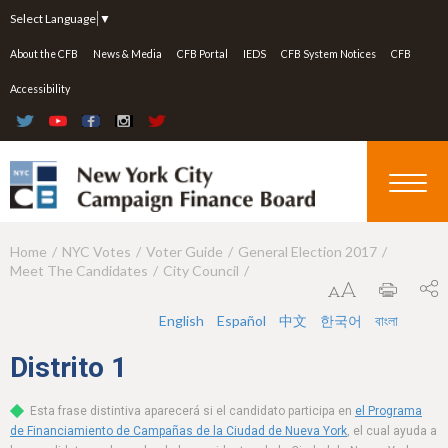
Jump to navigation
Select Language
▼
About the CFB
News & Media
CFB Portal
IEDS
CFB System Notices
CFB
Accessibility
Home
NYC Votes
Voter Guide
General Election 2017
Y
Meet The Candidates
City Council
o
u
English
Español
中文
한국어
বাংলা
a
Distrito
1
r
Esta frase distintiva aparecerá si el candidato participa en
el Programa
e
de Financiamiento de Campañas de la Ciudad de Nueva York
, el cual ayuda a