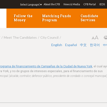
Jump to navigation
About the CFB
News & Media
CFB Portal
IEDS
Select Language
▼
Follow the
Matching Funds
Candidate
Money
Program
Services
7
Meet The Candidates
City Council
English
Español
中文
한국어
বাং
Programa de Financiamiento de Campañas de la Ciudad de Nueva York
, el cual a
a York, y no de grupos de intereses especiales, para el financiamiento de sus
cipal (alcalde, contralor, defensor público, presidente de condado o concejal municipal