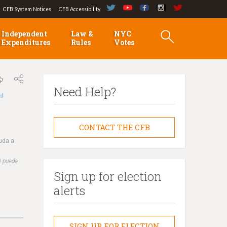
CFB System Notices
CFB Accessibility
Independent
Law &
NYC
Expenditures
Rules
Votes
Need Help?
লা
CONTACT THE CFB
yuda a
) puede
Sign up for election
alerts
SIGN UP FOR ELECTION