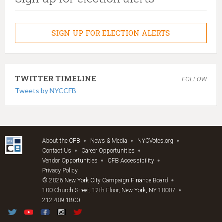
SIGN UP FOR ELECTION ALERTS
TWITTER TIMELINE
FOLLOW
Tweets by NYCCFB
About the CFB
News & Media
NYCVotes.org
Contact Us
Career Opportunities
Vendor Opportunities
CFB Accessibility
Privacy Policy
© 2026 New York City Campaign Finance Board
100 Church Street, 12th Floor, New York, NY 10007
212.409.1800