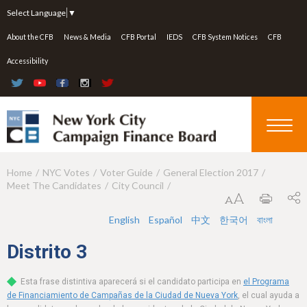
Jump to navigation
Select Language
▼
About the CFB
News & Media
CFB Portal
IEDS
CFB System Notices
CFB
Accessibility
Home
NYC Votes
Voter Guide
General Election 2017
Y
Meet The Candidates
City Council
o
u
English
Español
中文
한국어
বাংলা
a
Distrito
3
r
Esta frase distintiva aparecerá si el candidato participa en
el Programa
e
de Financiamiento de Campañas de la Ciudad de Nueva York
, el cual ayuda a