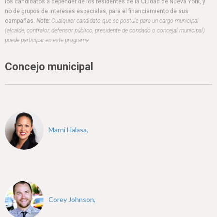
h
los candidatos a depender de los residentes de la Ciudad de Nueva York, y
no de grupos de intereses especiales, para el financiamiento de sus
e
campañas.
Note:
Cualquier candidato que se postule para un cargo municipal
(alcalde, contralor, defensor público, presidente de condado o concejal municipal)
r
puede participar en este programa.
e
Concejo municipal
Marni Halasa,
Corey Johnson,