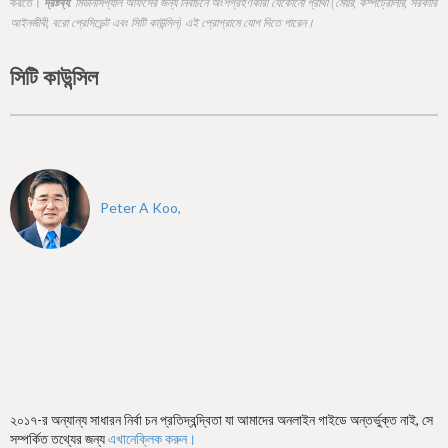
h
করতে।
দ্রষ্টব্য:
মিউনিসিপ্যাল অফিসের জন্য নির্বাচনে অংশগ্রহণকারী যেকোনো প্রার্থী (মেয়র, কম্পট্রোলার, সরকারি
আইনজীবী, বরো প্রেসিডেন্ট এবং সিটি কাউন্সিল) এই প্রোগ্রামে যোগ দিতে পারেন।
e
r
সিটি কাউন্সিল
e
Peter A Koo,
২০১৭-র অন্যান্য সাধারন নির্বা চন প্রতিদ্বন্দ্বিতা যা আমাদের অনলাইন গাইডে অন্তর্ভুক্ত নাই, সে
সম্পর্কিত তথ্যের জন্য
এখানেক্লিক করুন।