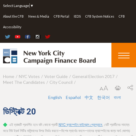
Jump to navigation
Select Language
▼
About the CFB
News & Media
CFB Portal
IEDS
CFB System Notices
CFB
Accessibility
Home
NYC Votes
Voter Guide
General Election 2017
Y
Meet The Candidates
City Council
o
u
English
Español
中文
한국어
বাংলা
a
ডিস্ট্রিক্ট
20
r
এই ব্যাজটি প্রদর্শিত হবে যদি কোনো প্রার্থী
NYC ক্যাম্পেইন ফাইন্যান্স প্রোগ্রামে
, যেটি প্রার্থীদের সাহায্য
e
করে নিউ ইয়র্ক সিটির বাসিন্দাদের উপর নির্ভর করতে—বিশেষ স্বার্থের বদলে—তাদের ক্যাম্পেইনের জন্য অর্থ জোগাড়