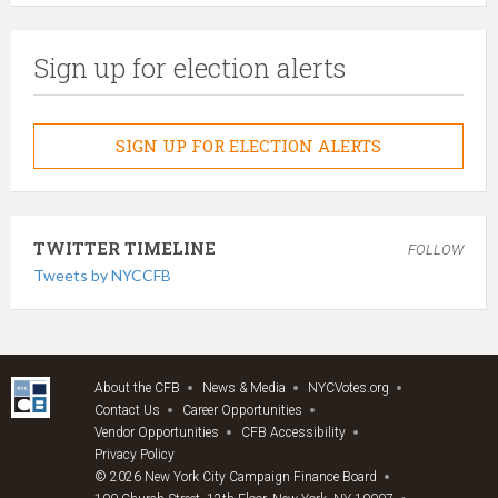
Sign up for election alerts
SIGN UP FOR ELECTION ALERTS
TWITTER TIMELINE
FOLLOW
Tweets by NYCCFB
About the CFB
News & Media
NYCVotes.org
Contact Us
Career Opportunities
Vendor Opportunities
CFB Accessibility
Privacy Policy
© 2026 New York City Campaign Finance Board