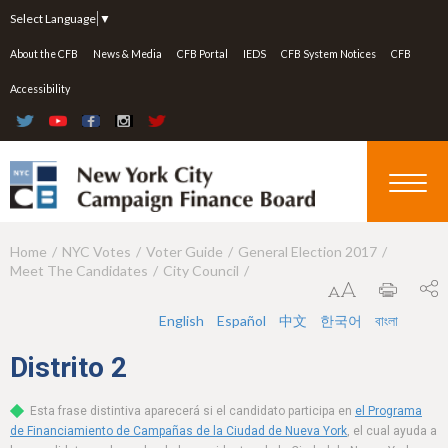
Jump to navigation
Select Language
▼
About the CFB
News & Media
CFB Portal
IEDS
CFB System Notices
CFB
Accessibility
Home
NYC Votes
Voter Guide
General Election 2017
Y
Meet The Candidates
City Council
o
u
English
Español
中文
한국어
বাংলা
a
Distrito
2
r
Esta frase distintiva aparecerá si el candidato participa en
el Programa
e
de Financiamiento de Campañas de la Ciudad de Nueva York
, el cual ayuda a