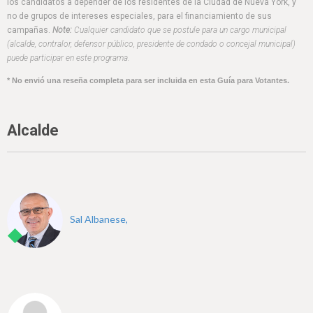
h
los candidatos a depender de los residentes de la Ciudad de Nueva York, y
no de grupos de intereses especiales, para el financiamiento de sus
e
campañas.
Note:
Cualquier candidato que se postule para un cargo municipal
(alcalde, contralor, defensor público, presidente de condado o concejal municipal)
r
puede participar en este programa.
e
* No envió una reseña completa para ser incluida en esta Guía para Votantes.
Alcalde
Sal Albanese,