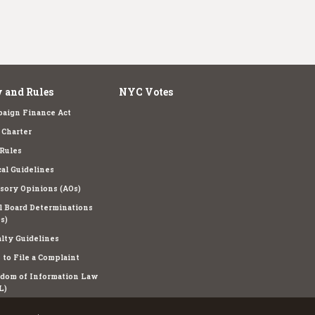
 and Rules
NYC Votes
aign Finance Act
Charter
Rules
cal Guidelines
sory Opinions (AOs)
l Board Determinations
s)
lty Guidelines
to File a Complaint
dom of Information Law
L)