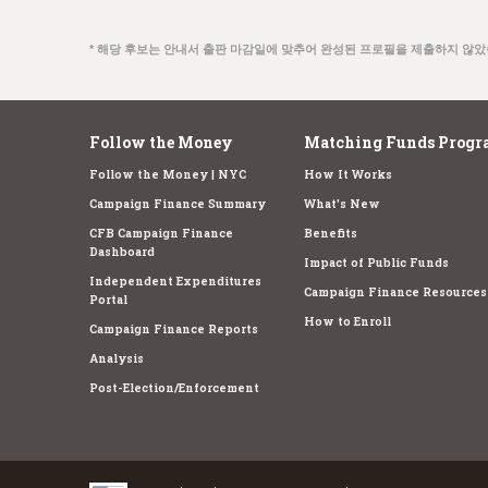
* 해당 후보는 안내서 출판 마감일에 맞추어 완성된 프로필을 제출하지 않았
Follow the Money
Matching Funds Progr
Follow the Money | NYC
How It Works
Campaign Finance Summary
What's New
CFB Campaign Finance
Benefits
Dashboard
Impact of Public Funds
Independent Expenditures
Campaign Finance Resources
Portal
How to Enroll
Campaign Finance Reports
Analysis
Post-Election/Enforcement