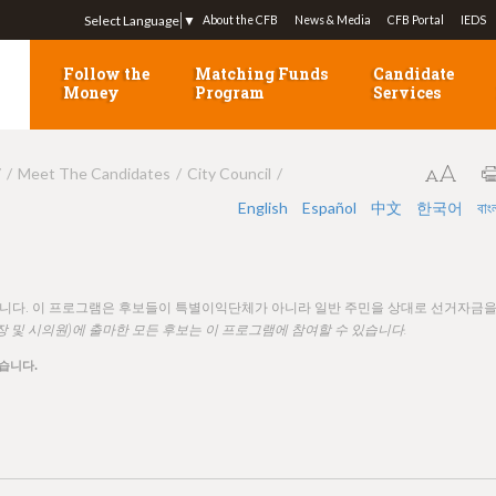
Jump to navigation
Select Language
▼
About the CFB
News & Media
CFB Portal
IEDS
Follow the
Matching Funds
Candidate
Money
Program
Services
7
Meet The Candidates
City Council
English
Español
中文
한국어
বাং
됩니다. 이 프로그램은 후보들이 특별이익단체가 아니라 일반 주민을 상대로 선거자금
장 및 시의원)에 출마한 모든 후보는 이 프로그램에 참여할 수 있습니다.
습니다.