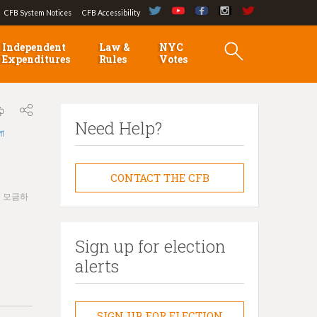
CFB System Notices
CFB Accessibility
Independent
Law &
NYC
Expenditures
Rules
Votes
Need Help?
লা
CONTACT THE CFB
을 모금하
Sign up for election
alerts
SIGN UP FOR ELECTION