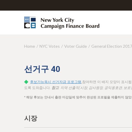
Home
NYC Votes
Voter Guide
General Election 201
Y
o
u
선거구
40
a
후보가뉴욕시 선거자금 프로그램
,참여하면 이 배지 모양이 표시
r
도록 도와줍니다.
참고:
지역 선출직(시장, 감사원장, 공익옹호관, 보로
e
* 해당 후보는 안내서 출판 마감일에 맞추어 완성된 프로필을 제출하지 않았
h
e
시장
r