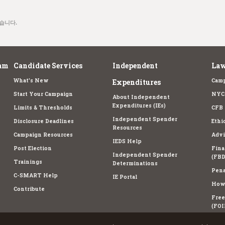
습니다.
am
Candidate Services
Independent
Law
What's New
Camp
Expenditures
Start Your Campaign
NYC 
About Independent
Expenditures (IEs)
Limits & Thresholds
CFB 
Independent Spender
Disclosure Deadlines
Ethi
Resources
Campaign Resources
Advi
IEDS Help
Post Election
Fina
Independent Spender
(FBD
Trainings
Determinations
Pena
C-SMART Help
IE Portal
How 
Contribute
Free
(FOI