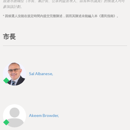
h
競選市政職位（市長、審計長、公眾利益宣導人、區長和市議員）的候選人均可
參加該計劃。
e
* 因候選人沒能在規定時間內提交完整陳述，因而其陳述未能編入本《選民指南》。
r
e
市長
Sal Albanese,
Akeem Browder,