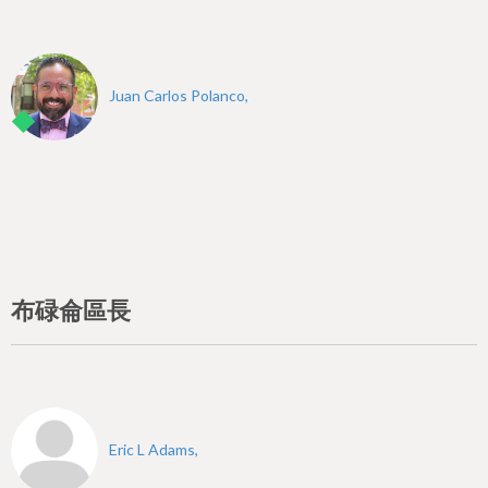
Juan Carlos Polanco,
布碌侖區長
Eric L Adams,