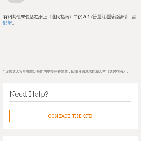
有關其他未包括在網上《選民指南》中的2017普選競選辯論詳情，請
點擊
。
* 因候選人沒能在規定時間內提交完整陳述，因而其陳述未能編入本《選民指南》。
Need Help?
CONTACT THE CFB