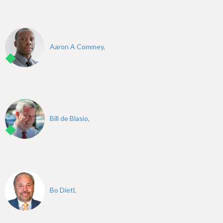
Aaron A Commey,
Bill de Blasio,
Bo Dietl,