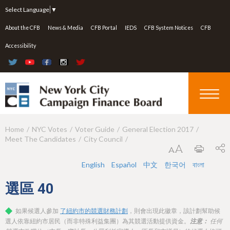
Jump to navigation
Select Language
▼
About the CFB
News & Media
CFB Portal
IEDS
CFB System Notices
CFB
Accessibility
Home
NYC Votes
Voter Guide
General Election 2017
Y
Meet The Candidates
City Council
o
u
English
Español
中文
한국어
বাংলা
a
選區
40
r
如果候選人參加
了紐約市的競選財務計劃
，則會出現此徽章，該計劃幫助候
e
選人依靠紐約市居民（而非特殊利益集團）為其競選活動提供資金。
注意：
任何