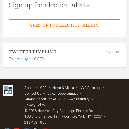
Sign up for election alerts
SIGN UP FOR ELECTION ALERTS
TWITTER TIMELINE
FOLLOW
Tweets by NYCCFB
About the CFB
News & Media
NYCVotes.org
Contact Us
Career Opportunities
Vendor Opportunities
CFB Accessibility
Privacy Policy
© 2026 New York City Campaign Finance Board
100 Church Street, 12th Floor, New York, NY 10007
212.409.1800