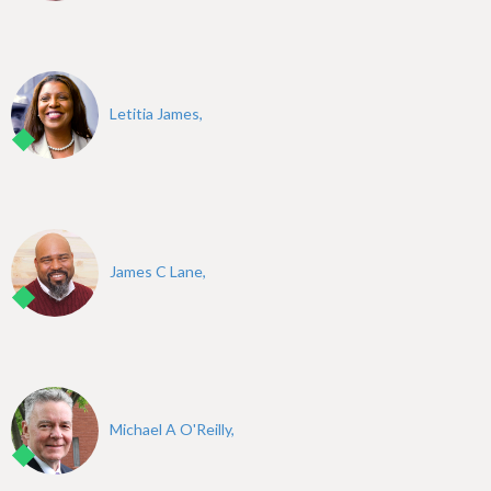
Letitia James,
James C Lane,
Michael A O'Reilly,