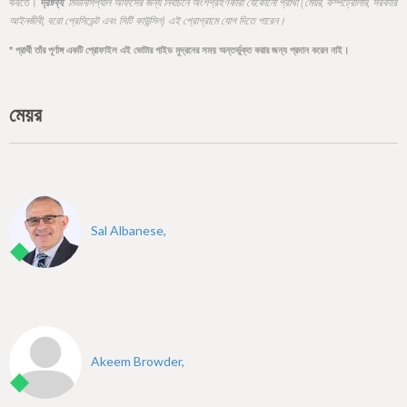
h
করতে।
দ্রষ্টব্য:
মিউনিসিপ্যাল অফিসের জন্য নির্বাচনে অংশগ্রহণকারী যেকোনো প্রার্থী (মেয়র, কম্পট্রোলার, সরকারি
আইনজীবী, বরো প্রেসিডেন্ট এবং সিটি কাউন্সিল) এই প্রোগ্রামে যোগ দিতে পারেন।
e
* প্রার্থী তাঁর পূর্ণাঙ্গ একটি প্রোফাইল এই ভোটার গাইড মুদ্রনের সময় অন্তর্ভুক্ত করার জন্য প্রদান করেন নাই।
r
e
মেয়র
Sal Albanese,
Akeem Browder,