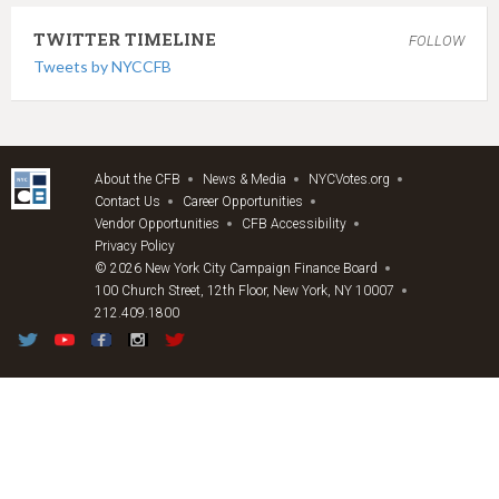
TWITTER TIMELINE
FOLLOW
Tweets by NYCCFB
About the CFB
News & Media
NYCVotes.org
Contact Us
Career Opportunities
Vendor Opportunities
CFB Accessibility
Privacy Policy
© 2026 New York City Campaign Finance Board
100 Church Street, 12th Floor, New York, NY 10007
212.409.1800