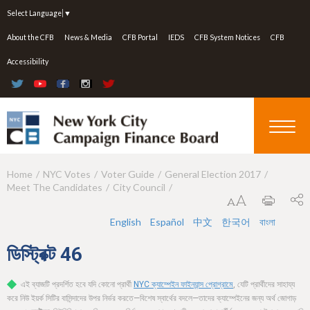
Jump to navigation
Select Language
▼
About the CFB
News & Media
CFB Portal
IEDS
CFB System Notices
CFB
Accessibility
Home
NYC Votes
Voter Guide
General Election 2017
Y
Meet The Candidates
City Council
o
u
English
Español
中文
한국어
বাংলা
a
ডিস্ট্রিক্ট
46
r
এই ব্যাজটি প্রদর্শিত হবে যদি কোনো প্রার্থী
NYC ক্যাম্পেইন ফাইন্যান্স প্রোগ্রামে
, যেটি প্রার্থীদের সাহায্য
e
করে নিউ ইয়র্ক সিটির বাসিন্দাদের উপর নির্ভর করতে—বিশেষ স্বার্থের বদলে—তাদের ক্যাম্পেইনের জন্য অর্থ জোগাড়