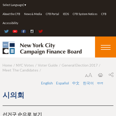
Jump to navigation
Select Language
▼
About the CFB
News & Media
CFB Portal
IEDS
CFB System Notices
CFB
Accessibility
Home
NYC Votes
Voter Guide
General Election 2017
Y
Meet The Candidates
o
u
English
Español
中文
한국어
বাংলা
a
시의회
r
e
선거구 순으로 보기