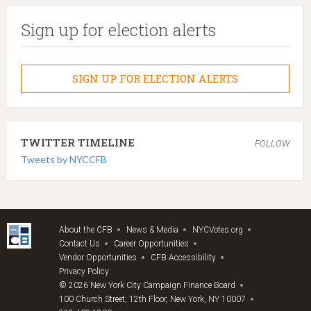
Sign up for election alerts
SIGN UP FOR ELECTION ALERTS
TWITTER TIMELINE
FOLLOW
Tweets by NYCCFB
About the CFB
News & Media
NYCVotes.org
Contact Us
Career Opportunities
Vendor Opportunities
CFB Accessibility
Privacy Policy
© 2026 New York City Campaign Finance Board
100 Church Street, 12th Floor, New York, NY 10007