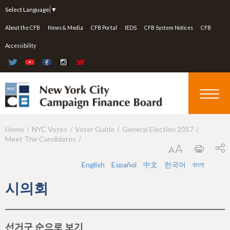
Jump to navigation
Select Language
▼
About the CFB
News & Media
CFB Portal
IEDS
CFB System Notices
CFB
Accessibility
Home
NYC Votes
Voter Guide
General Election 2017
Y
Meet The Candidates
o
u
English
Español
中文
한국어
বাংলা
a
시의회
r
e
선거구 순으로 보기