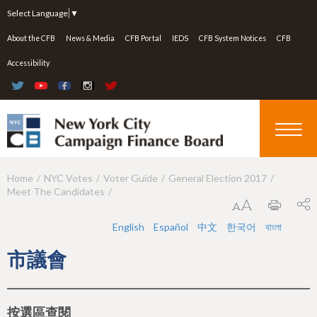
Jump to navigation
Select Language
▼
About the CFB
News & Media
CFB Portal
IEDS
CFB System Notices
CFB
Accessibility
Home
NYC Votes
Voter Guide
General Election 2017
Y
Meet The Candidates
o
u
English
Español
中文
한국어
বাংলা
a
市議會
r
e
按選區查閱