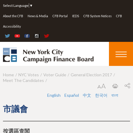
Jump to navigation
Select Language
▼
About the CFB
News & Media
CFB Portal
IEDS
CFB System Notices
CFB
Accessibility
Home
NYC Votes
Voter Guide
General Election 2017
Y
Meet The Candidates
o
u
English
Español
中文
한국어
বাংলা
a
市議會
r
e
按選區查閱