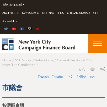
Jump to navigation
Select Language
▼
About the CFB
News & Media
CFB Portal
IEDS
CFB System Notices
CFB
Accessibility
Home
NYC Votes
Voter Guide
General Election 2017
Y
Meet The Candidates
o
u
English
Español
中文
한국어
বাংলা
a
市議會
r
e
按選區查閱