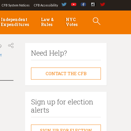
CFB System Notices
CFB Accessibility
Independent
Law &
NYC
Expenditures
Rules
Votes
Need Help?
লা
CONTACT THE CFB
Sign up for election
alerts
SIGN UP FOR ELECTION