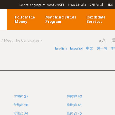
Jump to navigation
Select Language
▼
About the CFB
News & Media
CFB Portal
IEDS
Follow the
Matching Funds
Candidate
Money
Program
Services
7
Meet The Candidates
English
Español
中文
한국어
বাং
ডিস্ট্রিক্ট
27
ডিস্ট্রিক্ট
40
ডিস্ট্রিক্ট
28
ডিস্ট্রিক্ট
41
ডিস্ট্রিক্ট
29
ডিস্ট্রিক্ট
42