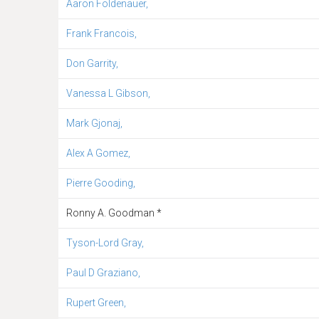
Aaron Foldenauer,
Frank Francois,
Don Garrity,
Vanessa L Gibson,
Mark Gjonaj,
Alex A Gomez,
Pierre Gooding,
Ronny A. Goodman *
Tyson-Lord Gray,
Paul D Graziano,
Rupert Green,