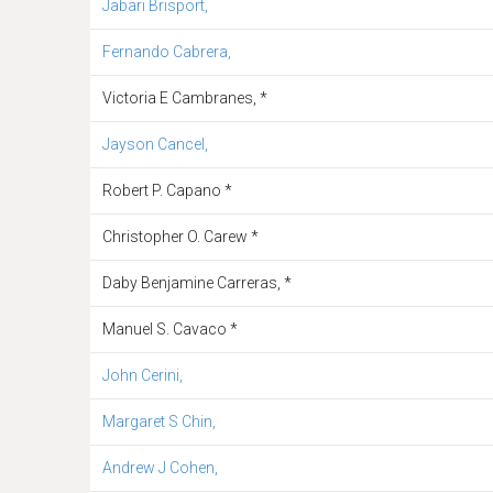
Jabari Brisport,
Fernando Cabrera,
Victoria E Cambranes, *
Jayson Cancel,
Robert P. Capano *
Christopher O. Carew *
Daby Benjamine Carreras, *
Manuel S. Cavaco *
John Cerini,
Margaret S Chin,
Andrew J Cohen,