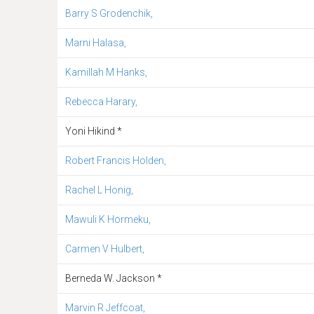
Barry S Grodenchik,
Marni Halasa,
Kamillah M Hanks,
Rebecca Harary,
Yoni Hikind *
Robert Francis Holden,
Rachel L Honig,
Mawuli K Hormeku,
Carmen V Hulbert,
Berneda W. Jackson *
Marvin R Jeffcoat,