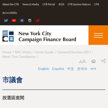
Jump to navigation
About the CFB
News & Media
CFB Portal
IEDS
CFB System Notices
CFB
Accessibility
Home
NYC Votes
Voter Guide
General Election 2017
Y
Meet The Candidates
o
u
English
Español
中文
한국어
বাংলা
a
市議會
r
e
按選區查閱
h