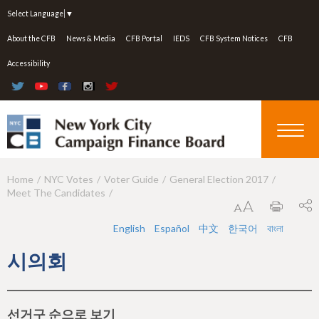
Jump to navigation
Select Language
▼
About the CFB
News & Media
CFB Portal
IEDS
CFB System Notices
CFB
Accessibility
Home
NYC Votes
Voter Guide
General Election 2017
Y
Meet The Candidates
o
u
English
Español
中文
한국어
বাংলা
a
시의회
r
e
선거구 순으로 보기