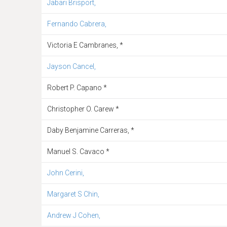
Jabari Brisport,
Fernando Cabrera,
Victoria E Cambranes, *
Jayson Cancel,
Robert P. Capano *
Christopher O. Carew *
Daby Benjamine Carreras, *
Manuel S. Cavaco *
John Cerini,
Margaret S Chin,
Andrew J Cohen,