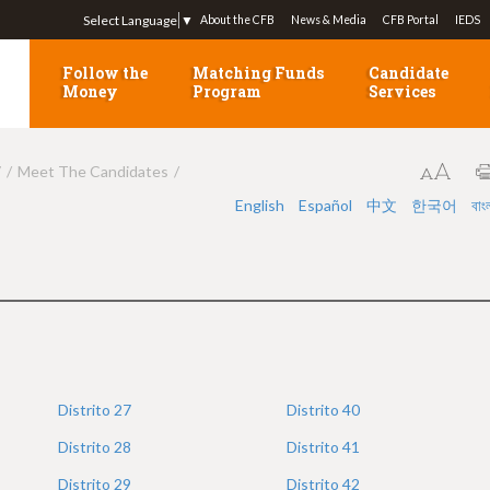
Jump to navigation
Select Language
▼
About the CFB
News & Media
CFB Portal
IEDS
Follow the
Matching Funds
Candidate
Money
Program
Services
7
Meet The Candidates
English
Español
中文
한국어
বাং
Distrito
27
Distrito
40
Distrito
28
Distrito
41
Distrito
29
Distrito
42