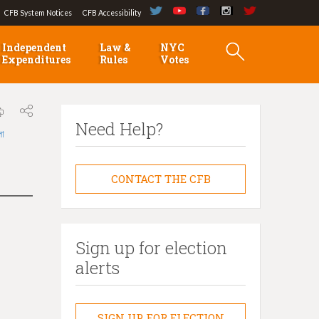
CFB System Notices
CFB Accessibility
Independent
Law &
NYC
Expenditures
Rules
Votes
Need Help?
লা
CONTACT THE CFB
Sign up for election
alerts
SIGN UP FOR ELECTION