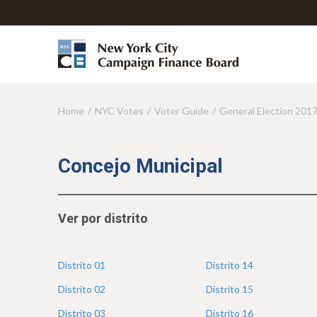
Home
NYC Votes
Voter Guide
General Election 201
Y
o
u
Concejo Municipal
a
r
Ver por distrito
e
h
Distrito
01
Distrito
14
e
Distrito
02
Distrito
15
r
Distrito
03
Distrito
16