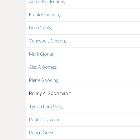
Aaron Foldenauer,
Frank Francois,
Don Garrity,
Vanessa L Gibson,
Mark Gjonaj,
Alex A Gomez,
Pierre Gooding,
Ronny A. Goodman *
Tyson-Lord Gray,
Paul D Graziano,
Rupert Green,