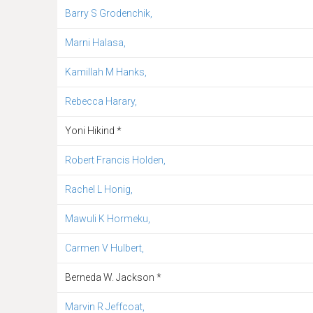
Barry S Grodenchik,
Marni Halasa,
Kamillah M Hanks,
Rebecca Harary,
Yoni Hikind *
Robert Francis Holden,
Rachel L Honig,
Mawuli K Hormeku,
Carmen V Hulbert,
Berneda W. Jackson *
Marvin R Jeffcoat,