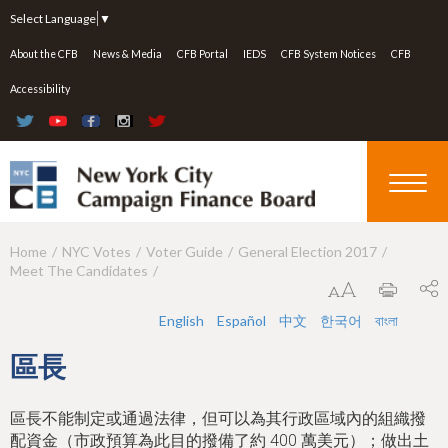
Jump to navigation
Select Language
▼
About the CFB
News & Media
CFB Portal
IEDS
CFB System Notices
CFB
Accessibility
Home
NYC Votes
Voter Guide
General Election 2017
Y
Meet The Candidates
o
u
English
Español
中文
한국어
বাংলা
a
區長
r
e
區長不能制定或通過法律，但可以為其行政區域內的組織撥
配資金（市政預算為此目的撥備了約 400 萬美元）；做出土