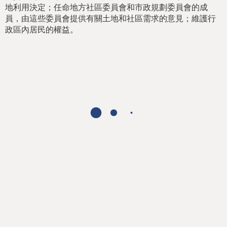
h
地利用決定；任命地方社區委員會和市政規劃委員會的成
e
員，由這些委員會提供有關土地和社區需求的意見；維護行
政區內居民的權益。
r
e