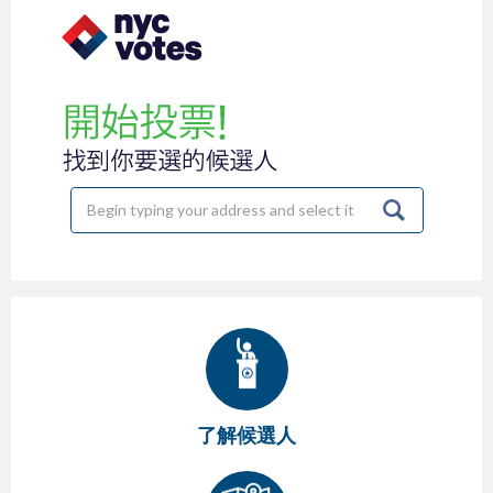
h
e
r
e
了解候選人