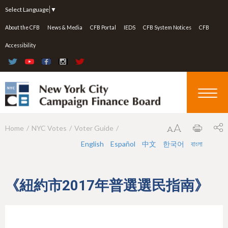
Jump to navigation
Select Language
▼
About the CFB
News & Media
CFB Portal
IEDS
CFB System Notices
CFB
Accessibility
Home
NYC Votes
Voter Guide
Y
English
Español
中文
한국어
বাংলা
o
u
a
《紐約市2017年普選選民指南》
r
e