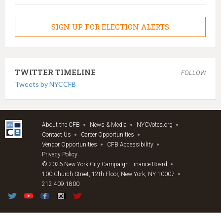
SIGN UP FOR ELECTION ALERTS
TWITTER TIMELINE
FOLLOW
Tweets by NYCCFB
About the CFB
News & Media
NYCVotes.org
Contact Us
Career Opportunities
Vendor Opportunities
CFB Accessibility
Privacy Policy
© 2026 New York City Campaign Finance Board
100 Church Street, 12th Floor, New York, NY 10007
212.409.1800