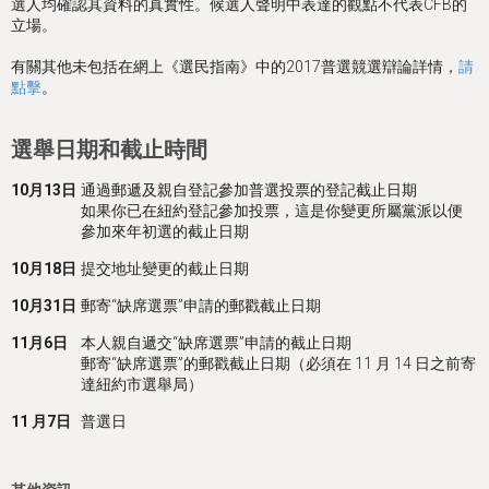
選人均確認其資料的真實性。候選人聲明中表達的觀點不代表CFB的
立場。
有關其他未包括在網上《選民指南》中的2017普選競選辯論詳情，
請
點擊
。
選舉日期和截止時間
10月13日
通過郵遞及親自登記參加普選投票的登記截止日期
如果你已在紐約登記參加投票，這是你變更所屬黨派以便
參加來年初選的截止日期
10月18日
提交地址變更的截止日期
10月31日
郵寄“缺席選票”申請的郵戳截止日期
11月6日
本人親自遞交“缺席選票”申請的截止日期
郵寄“缺席選票”的郵戳截止日期（必須在 11 月 14 日之前寄
達紐約市選舉局）
11 月7日
普選日