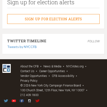
Sign up for election alerts
SIGN UP FOR ELECTION ALERTS
TWITTER TIMELINE
FOLLOW
Tweets by NYCCFB
About the CFB
News & Media
NYCVotes.org
Contact Us
Career Opportunities
Vendor Opportunities
CFB Accessibility
Privacy Policy
© 2026 New York City Campaign Finance Board
100 Church Street, 12th Floor, New York, NY 10007
212.409.1800