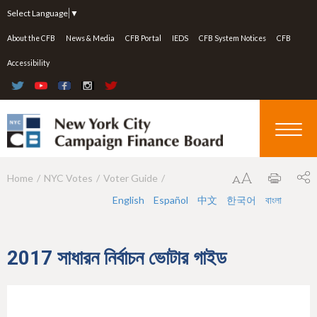
Jump to navigation
Select Language
▼
About the CFB
News & Media
CFB Portal
IEDS
CFB System Notices
CFB
Accessibility
Home
NYC Votes
Voter Guide
Y
English
Español
中文
한국어
বাংলা
o
u
a
2017 সাধারন নির্বাচন ভোটার গাইড
r
e