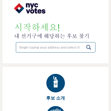
h
e
r
e
후보 소개