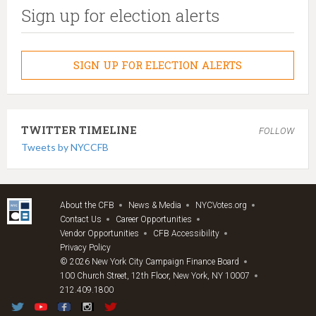
Sign up for election alerts
SIGN UP FOR ELECTION ALERTS
TWITTER TIMELINE
FOLLOW
Tweets by NYCCFB
About the CFB
News & Media
NYCVotes.org
Contact Us
Career Opportunities
Vendor Opportunities
CFB Accessibility
Privacy Policy
© 2026 New York City Campaign Finance Board
100 Church Street, 12th Floor, New York, NY 10007
212.409.1800