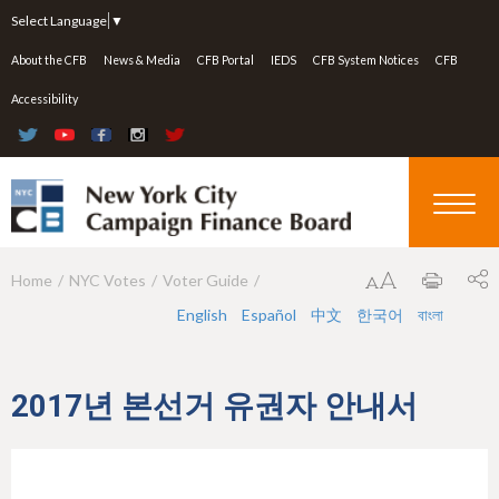
Jump to navigation
Select Language
▼
About the CFB
News & Media
CFB Portal
IEDS
CFB System Notices
CFB
Accessibility
Home
NYC Votes
Voter Guide
Y
English
Español
中文
한국어
বাংলা
o
u
a
2017년 본선거 유권자 안내서
r
e