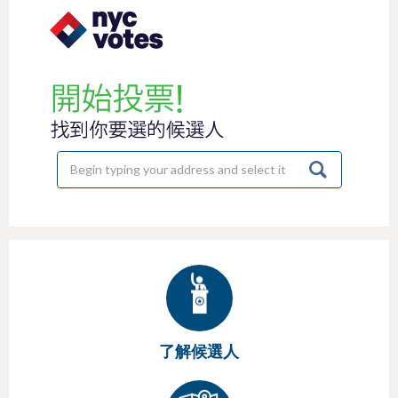
h
e
r
e
了解候選人