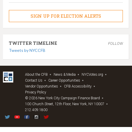
SIGN UP FOR ELECTION ALERTS
TWITTER TIMELINE
FOLLOW
Tweets by NYCCFB
About the CFB
News & Media
NYCVotes.org
Contact Us
Career Opportunities
Vendor Opportunities
CFB Accessibility
Privacy Policy
© 2026 New York City Campaign Finance Board
100 Church Street, 12th Floor, New York, NY 10007
212.409.1800