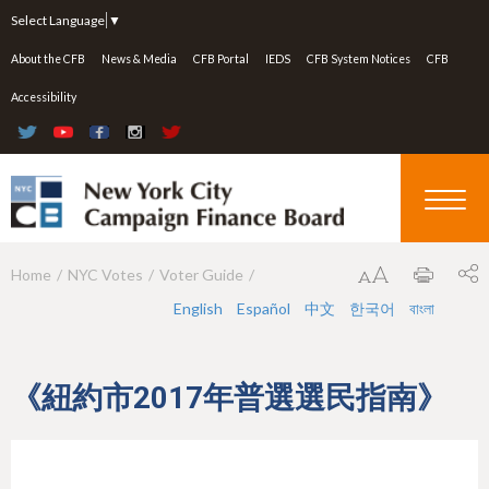
Jump to navigation
Select Language
▼
About the CFB
News & Media
CFB Portal
IEDS
CFB System Notices
CFB
Accessibility
Home
NYC Votes
Voter Guide
Y
English
Español
中文
한국어
বাংলা
o
u
a
《紐約市2017年普選選民指南》
r
e