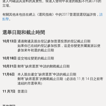
選人均確認其資料的真實性。候選人聲明中表達的觀點不代表CFB的
立場。
有關其他未包括在網上《選民指南》中的2017普選競選辯論詳情，
請
點擊
。
選舉日期和截止時間
10月13日
通過郵遞及親自登記參加普選投票的登記截止日期
如果你已在紐約登記參加投票，這是你變更所屬黨派以便
參加來年初選的截止日期
10月18日
提交地址變更的截止日期
10月31日
郵寄“缺席選票”申請的郵戳截止日期
11月6日
本人親自遞交“缺席選票”申請的截止日期
郵寄“缺席選票”的郵戳截止日期（必須在 11 月 14 日之前寄
達紐約市選舉局）
11 月7日
普選日