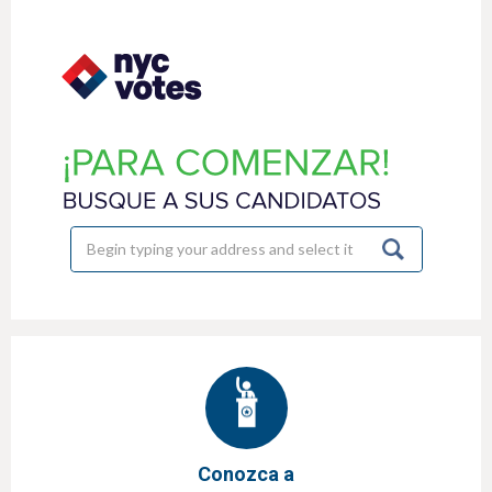
h
e
r
e
Conozca a