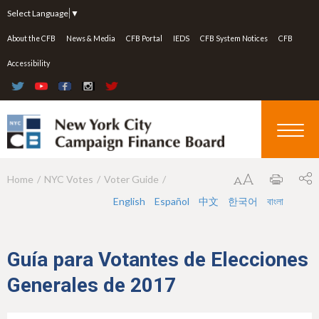
Jump to navigation
Select Language
▼
About the CFB
News & Media
CFB Portal
IEDS
CFB System Notices
CFB
Accessibility
Home
NYC Votes
Voter Guide
Y
English
Español
中文
한국어
বাংলা
o
u
a
Guía para Votantes de Elecciones
r
Generales de 2017
e