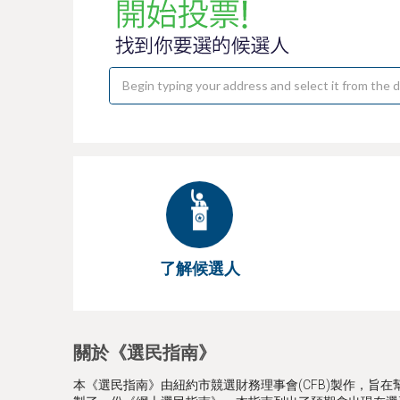
e
了解候選人
關於《選民指南》
本《選民指南》由紐約市競選財務理事會(CFB)製作，旨