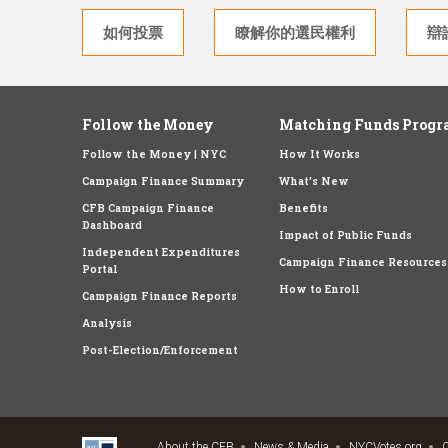
如何投票
瞭解你的選民權利
辯
Follow the Money
Matching Funds Progr
Follow the Money | NYC
How It Works
Campaign Finance Summary
What's New
CFB Campaign Finance
Benefits
Dashboard
Impact of Public Funds
Independent Expenditures
Campaign Finance Resources
Portal
How to Enroll
Campaign Finance Reports
Analysis
Post-Election/Enforcement
About the CFB
News & Media
NYCVotes.org
C