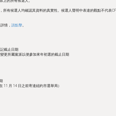
票上的所有候選人。
，所有候選人均確認其資料的真實性。候選人聲明中表達的觀點不代表CF
論詳情，
請點擊
。
登記截止日期
你變更所屬黨派以便參加來年初選的截止日期
期
11 月 14 日之前寄達紐約市選舉局）