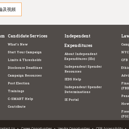
論及視頻
am
Candidate Services
Independent
Law
What's New
Camp
Expenditures
Start Your Campaign
NYC 
About Independent
Expenditures (IEs)
Limits & Thresholds
CFB 
Independent Spender
Disclosure Deadlines
Ethi
Resources
Campaign Resources
Advi
IEDS Help
Post Election
Fina
Independent Spender
(FBD
Trainings
Determinations
Pena
C-SMART Help
IE Portal
How 
Contribute
Free
(FOI
ontact Us
Career Opportunities
Vendor Opportunities
CFB Accessibility