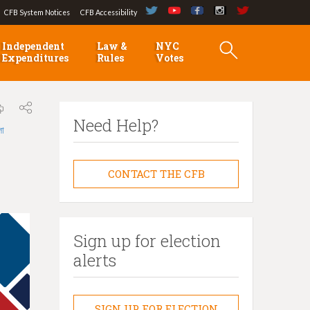
CFB System Notices
CFB Accessibility
Independent
Law &
NYC
Expenditures
Rules
Votes
Need Help?
লা
CONTACT THE CFB
Sign up for election
alerts
SIGN UP FOR ELECTION