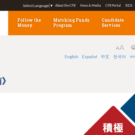
Jump to navigation
Select Language
▼
About the CFB
News & Media
CFB Portal
IEDS
Follow the
Matching Funds
Candidate
Money
Program
Services
English
Español
中文
한국어
বাং
南》