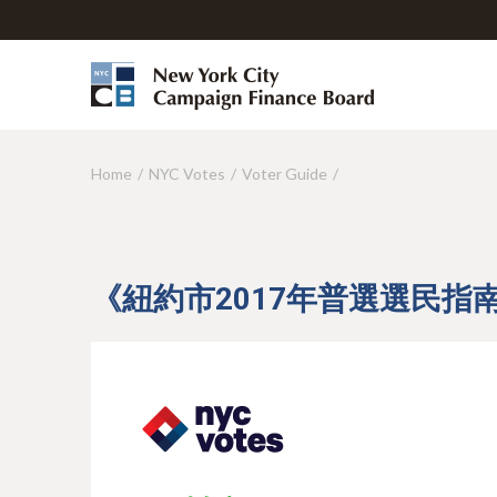
Home
NYC Votes
Voter Guide
Y
o
u
a
《紐約市2017年普選選民指
r
e
h
e
r