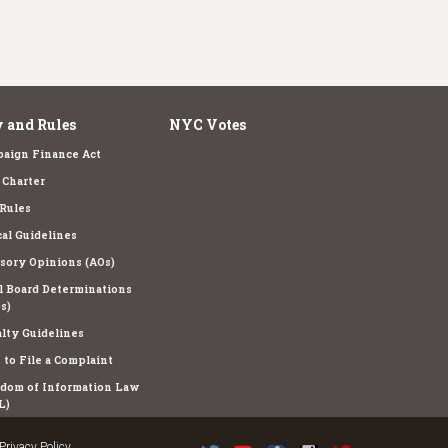
 and Rules
NYC Votes
aign Finance Act
Charter
Rules
cal Guidelines
sory Opinions (AOs)
l Board Determinations
s)
lty Guidelines
to File a Complaint
dom of Information Law
L)
Privacy Policy