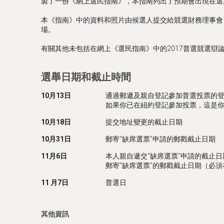
製了一份《網上選民指南》，本指南列出了預期會出現在選
本《指南》中的資料和照片由候選人提交給競選財務理事會
場。
有關其他未包括在網上《選民指南》中的2017普選競選辯
選舉日期和截止時間
10月13日
通過郵遞及親自登記參加普選投票的
如果你已在紐約登記參加投票，這是
10月18日
提交地址變更的截止日期
10月31日
郵寄“缺席選票”申請的郵戳截止日期
11月6日
本人親自遞交“缺席選票”申請的截止日
郵寄“缺席選票”的郵戳截止日期（必須在 
11 月7日
普選日
其他資訊