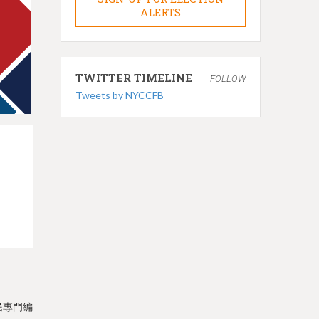
ALERTS
TWITTER TIMELINE
FOLLOW
Tweets by NYCCFB
民專門編