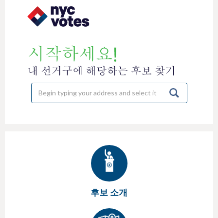
h
e
r
e
후보 소개