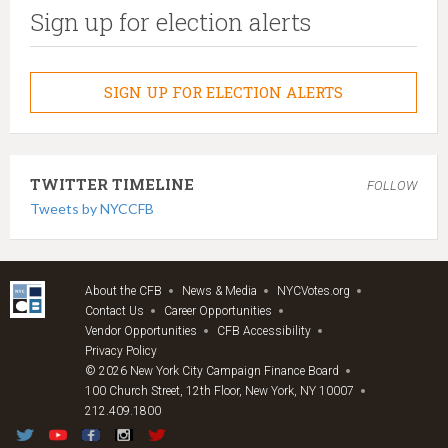
Sign up for election alerts
SIGN UP FOR ELECTION ALERTS
TWITTER TIMELINE
FOLLOW
Tweets by NYCCFB
About the CFB
News & Media
NYCVotes.org
Contact Us
Career Opportunities
Vendor Opportunities
CFB Accessibility
Privacy Policy
© 2026 New York City Campaign Finance Board
100 Church Street, 12th Floor, New York, NY 10007
212.409.1800