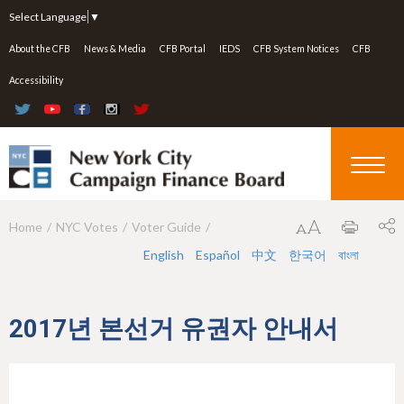
Jump to navigation
Select Language
▼
About the CFB
News & Media
CFB Portal
IEDS
CFB System Notices
CFB
Accessibility
Home
NYC Votes
Voter Guide
Y
English
Español
中文
한국어
বাংলা
o
u
a
2017년 본선거 유권자 안내서
r
e